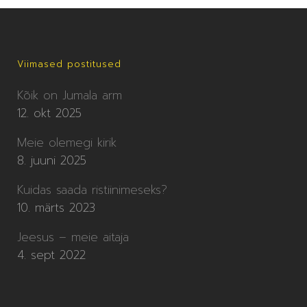
Viimased postitused
Kõik on Jumala arm
12. okt 2025
Meie olemegi kirik
8. juuni 2025
Kuidas saada ristiinimeseks?
10. märts 2023
Jeesus – meie aitaja
4. sept 2022