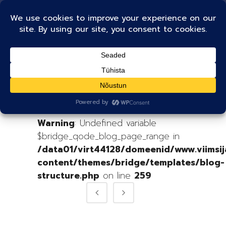
RENTIMINE TAG
No posts were found.
Warning
: Undefined variable
$bridge_qode_blog_page_range in
/data01/virt44128/domeenid/www.viimsij
content/themes/bridge/templates/blog-
structure.php
on line
259