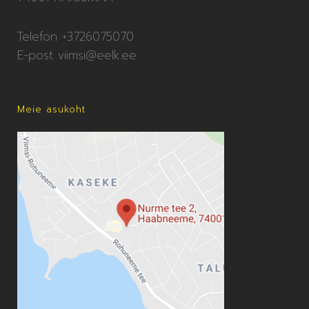
Telefon +3726075070
E-post
viimsi@eelk.ee
Meie asukoht