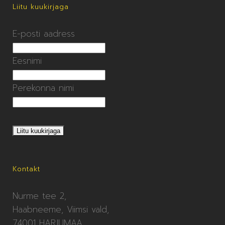
Liitu kuukirjaga
E-posti aadress
Eesnimi
Perekonna nimi
Kontakt
Nurme tee 2,
Haabneeme, Viimsi vald,
74001 HARJUMAA